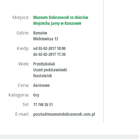
Miejsce:
Muzeum Dobranocek ze zbiorów
Wojciecha Jamy w Rzeszowie
Gdzie:
Rzeszów
Mickiewicza 13
Kiedy:
od 02-02-2017 10:00
do 02-02-2017 11:30
Wiek:
Przedszkolak
Uczeń podstawówki
Nastolatek
Cena:
darmowe
Kategoria:
Gry
Tel:
17 748 36 51
E-mail:
poczta@muzeumdobranocek.com.pl