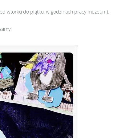
(od wtorku do piątku, w godzinach pracy muzeum).
zamy!