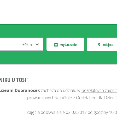
wydarzenie
miejsce
NIKU U TOSI'
uzeum Dobranocek
zachęca do udziału w
bezpłatnych zajęci
prowadzonych wspólnie z Oddziałem dla Dzieci 
Zajęcia odbywają się 02.02.2017 od godziny 10:0