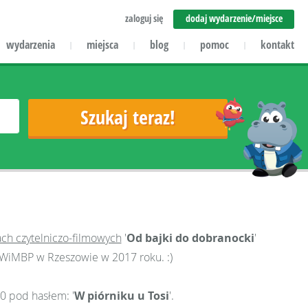
zaloguj się
dodaj wydarzenie/miejsce
wydarzenia
miejsca
blog
pomoc
kontakt
|
|
|
|
ach czytelniczo-filmowych
'
Od bajki do dobranocki
'
WiMBP w Rzeszowie w 2017 roku. :)
0 pod hasłem: '
W piórniku u Tosi
'.