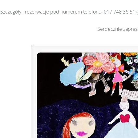
Szczegóły i rezerwacje pod numerem telefonu: 017 748 36 51 
Serdecznie zapras