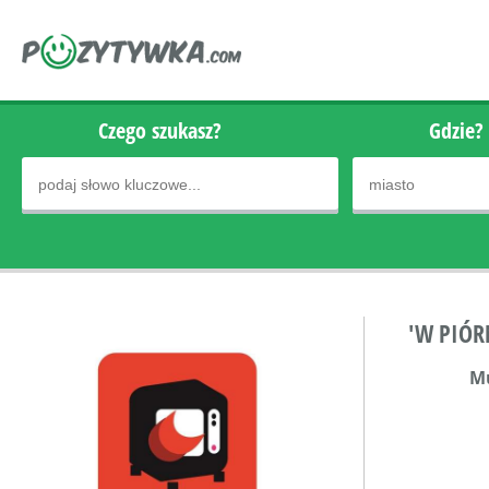
Czego szukasz?
Gdzie?
'W PIÓR
M