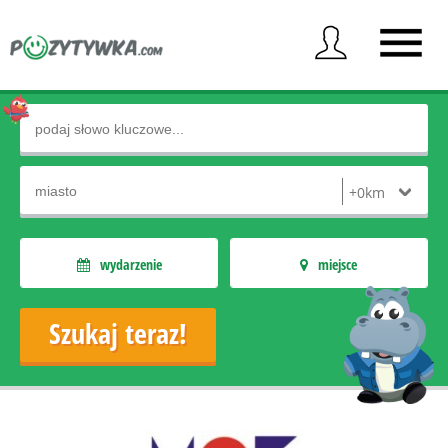
wydarzenie
miejsce