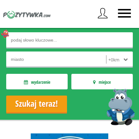
wydarzenie
miejsce