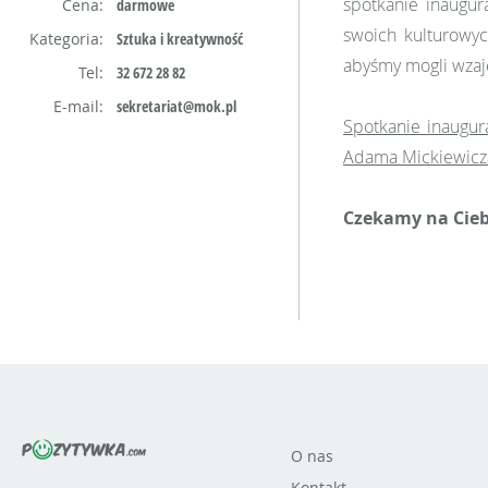
spotkanie inaugur
Cena:
darmowe
swoich kulturowyc
Kategoria:
Sztuka i kreatywność
abyśmy mogli wzaje
Tel:
32 672 28 82
E-mail:
sekretariat@mok.pl
Spotkanie inaugur
Adama Mickiewicza
Czekamy na Cieb
O nas
Kontakt