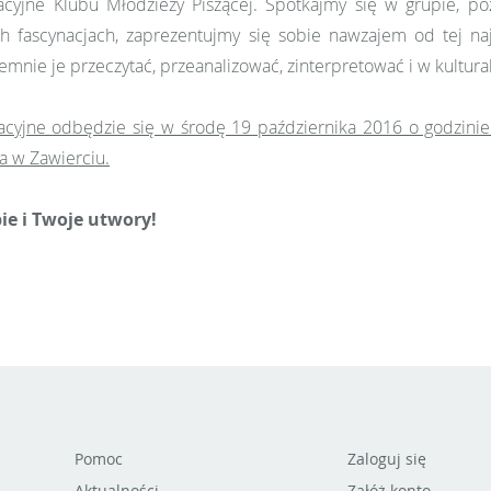
acyjne Klubu Młodzieży Piszącej. Spotkajmy się w grupie, 
h fascynacjach, zaprezentujmy się sobie nawzajem od tej naj
mnie je przeczytać, przeanalizować, zinterpretować i w kultura
acyjne odbędzie się w środę 19 października 2016 o godzinie 
 w Zawierciu.
ie i Twoje utwory!
Pomoc
Zaloguj się
Aktualności
Załóż konto