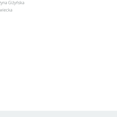
rzyna Giżyńska
awiecka