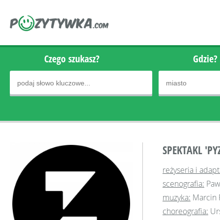
Czego szukasz?
Gdzie?
SPEKTAKL 'PY
reżyseria i adapt
scenografia:
Paw
muzyka:
Marcin 
choreografia:
Urs