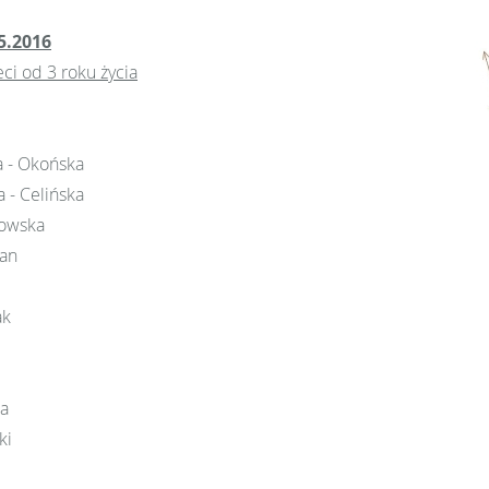
5.2016
eci od 3 roku życia
a - Okońska
a - Celińska
kowska
an
ak
ia
ki