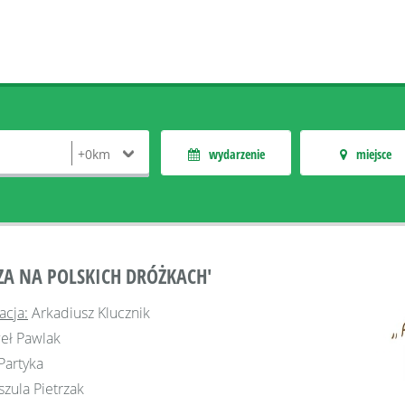
wydarzenie
miejsce
ZA NA POLSKICH DRÓŻKACH'
acja:
Arkadiusz Klucznik
eł Pawlak
Partyka
zula Pietrzak