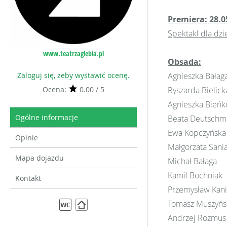
Premiera: 28.0
Spektakl dla dzi
www.teatrzaglebia.pl
Obsada:
Zaloguj się, żeby wystawić ocenę.
Agnieszka Bałag
Ocena:
0.00 / 5
Ryszarda Bielick
Agnieszka Bień
Ogólne informacje
Beata Deutschm
Ewa Kopczyńska
Opinie
Małgorzata Sani
Mapa dojazdu
Michał Bałaga
Kamil Bochniak
Kontakt
Przemysław Kan
Tomasz Muszyńs
Andrzej Rozmus