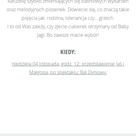
karuzelę szybko zmieniających się baśniowych wydarzeń
oraz melodyjnych piosenek. Dowiecie się, co znaczą takie
pojęcia jak: rodzina, tolerancja czy… grzech.
I to od Was zależy, czy zjecie cukierek otrzymany od Baby
Jagi. Bo zawsze macie wybór!
KIEDY:
niedziela 04 listopada, godz. 12: przedstawienie Jaś i
Małgosia, po spektaklu: Bal Dyniowy.