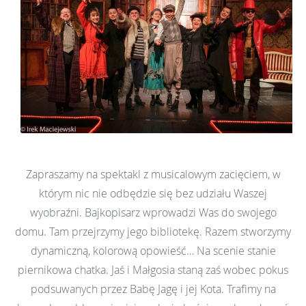
Zapraszamy na spektakl z musicalowym zacięciem, w
którym nic nie odbędzie się bez udziału Waszej
wyobraźni. Bajkopisarz wprowadzi Was do swojego
domu. Tam przejrzymy jego bibliotekę. Razem stworzymy
dynamiczną, kolorową opowieść… Na scenie stanie
piernikowa chatka. Jaś i Małgosia staną zaś wobec pokus
podsuwanych przez Babę Jagę i jej Kota. Trafimy na