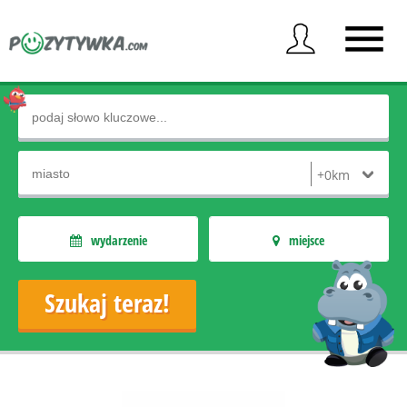
wydarzenie
miejsce