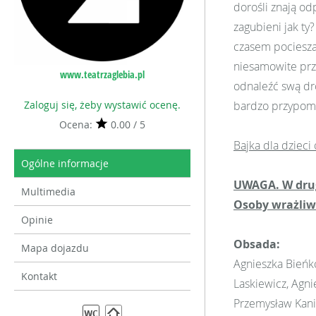
dorośli znają od
zagubieni jak ty
czasem pocieszają
niesamowite prz
www.teatrzaglebia.pl
odnaleźć swą dr
Zaloguj się, żeby wystawić ocenę.
bardzo przypomi
Ocena:
0.00 / 5
Bajka dla dzieci 
Ogólne informacje
UWAGA. W drugi
Multimedia
Osoby wrażliwe
Opinie
Obsada:
Mapa dojazdu
Agnieszka Bieńk
Kontakt
Laskiewicz, Agni
Przemysław Kania