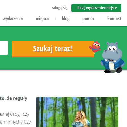
zaloguj się
dodaj wydarzenie/miejsce
wydarzenia
miejsca
blog
pomoc
kontakt
|
|
|
|
to, że reguły
snej drogi, czy
osem innych? Czy