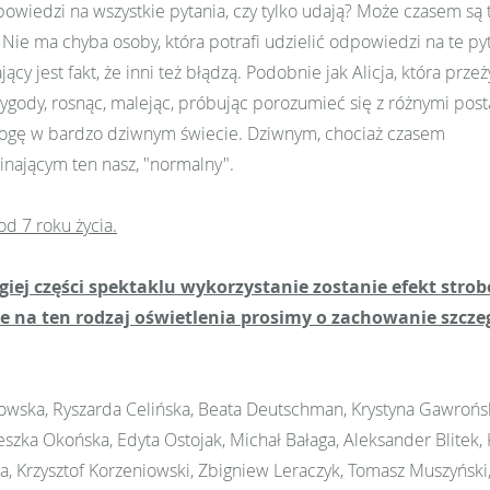
powiedzi na wszystkie pytania, czy tylko udają? Może czasem są
? Nie ma chyba osoby, która potrafi udzielić odpowiedzi na te pyt
cy jest fakt, że inni też błądzą. Podobnie jak Alicja, która prze
ygody, rosnąc, malejąc, próbując porozumieć się z różnymi pos
ogę w bardzo dziwnym świecie. Dziwnym, chociaż czasem
nającym ten nasz, "normalny".
od 7 roku życia.
ej części spektaklu wykorzystanie zostanie efekt strob
 na ten rodzaj oświetlenia prosimy o zachowanie szczeg
owska, Ryszarda Celińska, Beata Deutschman, Krystyna Gawrońsk
eszka Okońska, Edyta Ostojak, Michał Bałaga, Aleksander Blitek,
, Krzysztof Korzeniowski, Zbigniew Leraczyk, Tomasz Muszyński