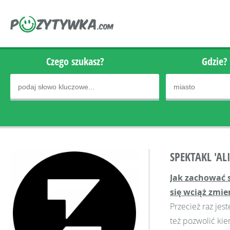
Czego szukasz?
Gdzie?
SPEKTAKL 'AL
Jak zachować s
się wciąż zmie
Przecież raz jes
też pozwolić kie