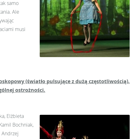
 tak samo
ania. Ale
żywając
taciami musi
oskopowy (światło pulsujące z dużą częstotliwością).
ólnej ostrożności.
a, Elżbieta
 Kamil Bochniak,
, Andrzej