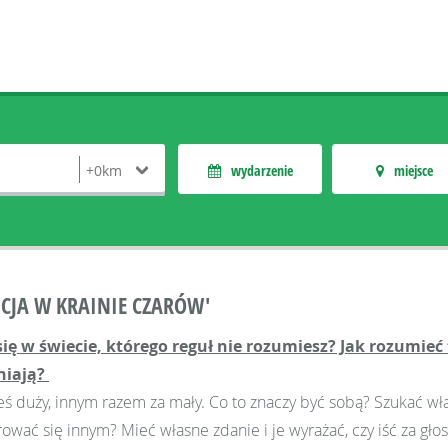
wydarzenie
miejsce
ICJA W KRAINIE CZARÓW'
ię w świecie, którego reguł nie rozumiesz? Jak rozumieć 
niają?
teś duży, innym razem za mały. Co to znaczy być sobą? Szukać wła
rować się innym? Mieć własne zdanie i je wyrażać, czy iść za gł