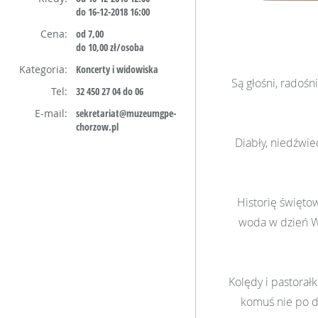
do 16-12-2018 16:00
Cena:
od 7,00
do 10,00 zł/osoba
Kategoria:
Koncerty i widowiska
Są głośni, radośn
Tel:
32 450 27 04 do 06
E-mail:
sekretariat@muzeumgpe-
chorzow.pl
Diabły, niedźwie
Historię święto
woda w dzień Wi
Kolędy i pastorałk
komuś nie po d