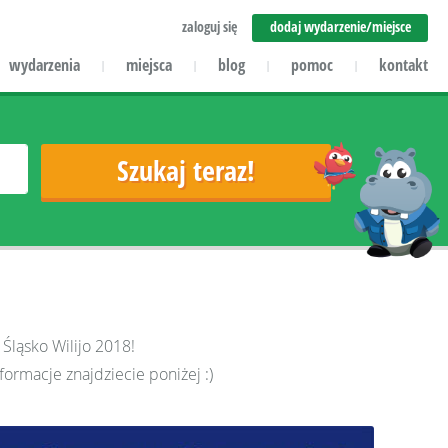
zaloguj się
dodaj wydarzenie/miejsce
wydarzenia
miejsca
blog
pomoc
kontakt
|
|
|
|
 Śląsko Wilijo 2018!
formacje znajdziecie poniżej :)