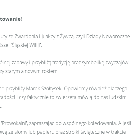
ętowanie!
muty ze Zwardonia i Juakcy z Żywca, czyli Dziady Noworoczne
j 'Śląskiej Wiliji'.
ólnej zabawy i przybliżą tradycję oraz symbolikę zwyczajów
zy starym a nowym rokiem.
ince przybliży Marek Szołtysek. Opowiemy również dlaczego
radości i czy faktycznie to zwierzęta mówią do nas ludzkim
c.
ł 'Prowokalni', zapraszając do wspólnego kolędowania. A jeśli
 ze słomy lub papieru oraz stroiki świąteczne w trakcie