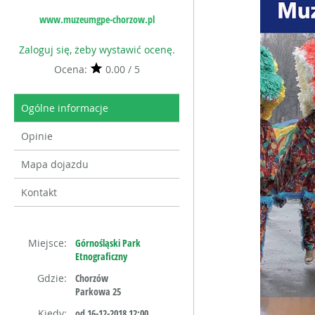
www.muzeumgpe-chorzow.pl
Zaloguj się, żeby wystawić ocenę.
Ocena:
0.00 / 5
Ogólne informacje
Opinie
Mapa dojazdu
Kontakt
Miejsce:
Górnośląski Park
Etnograficzny
Gdzie:
Chorzów
Parkowa 25
Kiedy:
od 16-12-2018 12:00