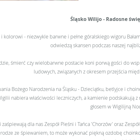
Śląsko Wilijo - Radosne świ
i i kolorowi - niezwykle barwne i pełne góralskiego wigoru Bała
odwiedzą skansen podczas naszej najbliższe
dzie, śmierć czy wielobarwne postacie koni porwą gości do wsp
ludowych, związanych z okresem przejścia międ
wania Bożego Narodzenia na Śląsku - Dzieciątku, betlyjce i cho
gilii nabiera właściwości leczniczych, a kamienie podskakują z 
głosem w Wigilijną No
i zaśpiewają dla nas Zespół Pieśni i Tańca 'Chorzów' oraz Zespó
rodze ze śpiewaniem, to może wykonać piękną ozdobę choinkową