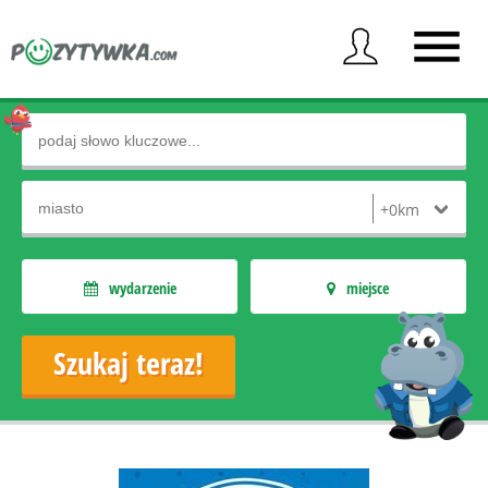
wydarzenie
miejsce