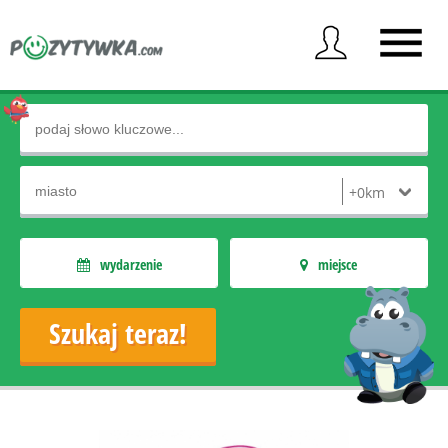
wydarzenie
miejsce