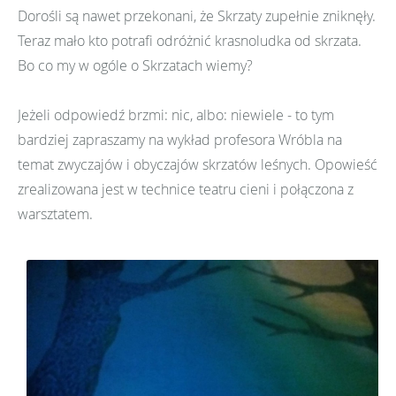
Dorośli są nawet przekonani, że Skrzaty zupełnie zniknęły.
Teraz mało kto potrafi odróżnić krasnoludka od skrzata.
Bo co my w ogóle o Skrzatach wiemy?
Jeżeli odpowiedź brzmi: nic, albo: niewiele - to tym
bardziej zapraszamy na wykład profesora Wróbla na
temat zwyczajów i obyczajów skrzatów leśnych. Opowieść
zrealizowana jest w technice teatru cieni i połączona z
warsztatem.