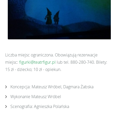
Liczba miejsc ograniczona. Obowiązują rezerwacje
miejsc:
figurki@teatrfigur.pl
lub tel. 880-280-740. Bilety:
15 zł - dziecko; 10 zł - opiekun.
Koncepcja: Mateusz Wróbel, Dagmara Żabska
Wykonanie Mateusz Wróbel
Scenografia: Agnieszka Polańska