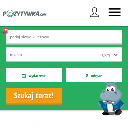
wydarzenie
miejsce