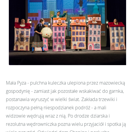
Mała Pyza - pulchna kuleczka ulepiona przez mazowiecką
gospodynię - zamiast jak pozostałe wskakiwać do garnka,
postanawia wyruszyć w wielki świat. Zakłada trzewiki i
rozpoczyna pełną niespodzianek podróż - a mali
widzowie wędrują wraz z nią. Po drodze dziarska i
rezolutna wędrowniczka pozna wielu przyjaciół i spotka ją