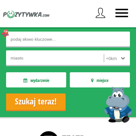
wydarzenie
miejsce