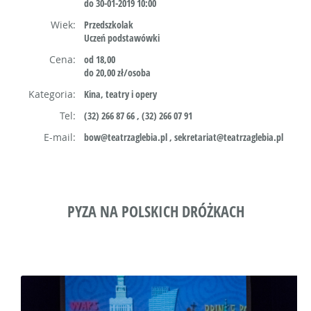
do 30-01-2019 10:00
Wiek:
Przedszkolak
Uczeń podstawówki
Cena:
od 18,00
do 20,00 zł/osoba
Kategoria:
Kina, teatry i opery
Tel:
(32) 266 87 66 , (32) 266 07 91
E-mail:
bow@teatrzaglebia.pl , sekretariat@teatrzaglebia.pl
PYZA NA POLSKICH DRÓŻKACH