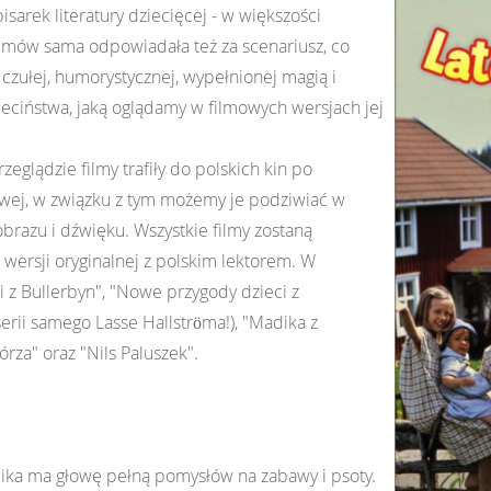
isarek literatury dziecięcej - w większości
lmów sama odpowiadała też za scenariusz, co
czułej, humorystycznej, wypełnionej magią i
ieciństwa, jaką oglądamy w filmowych wersjach jej
eglądzie filmy trafiły do polskich kin po
owej, w związku z tym możemy je podziwiać w
obrazu i dźwięku. Wszystkie filmy zostaną
ersji oryginalnej z polskim lektorem. W
i z Bullerbyn", "Nowe przygody dzieci z
serii samego Lasse Hallströma!), "Madika z
za" oraz "Nils Paluszek".
ika ma głowę pełną pomysłów na zabawy i psoty.