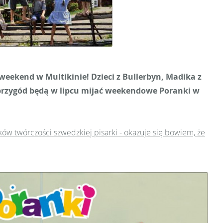
 weekend w Multikinie! Dzieci z Bullerbyn, Madika z
przygód będą w lipcu mijać weekendowe Poranki w
ków twórczości szwedzkiej pisarki - okazuje się bowiem, że