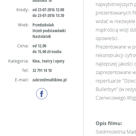
Gdańska 18
najwybitniejszych p
Kiedy:
od 23-07-2016 12:00
prezentowanych fi
do 23-07-2016 13:30
widać w niezwykłe 
Wiek:
Przedszkolak
mądrością wizji dz
Uczeń podstawówki
Nastolatek
opowieści.
Cena:
od 12,00
Prezentowane w prz
do 15,00 zł/osoba
rekonstrukcji cyfr
Kategoria:
Kina, teatry i opery
najlepszej jakości 
Tel:
32 791 14 10
zaprezentowane w w
E-mail:
zabrze@multikino.pl
repertuarze "Dziec
Bullerbyn" (w reży
Czerwcowego Wzgór
Opis filmu:
Siedmioletnia Mad