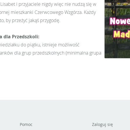
 Lisabet i przyjaciele nigdy więc nie nudzą się w
fornej mieszkanki Czerwcowego Wzgórza. Każdy
to, by przeżyć jakąś przygodę.
a dla Przedszkoli:
iedziałku do piątku, istnieje możliwość
anków dla grup przedszkolnych (minimalna grupa
Pomoc
Zaloguj się