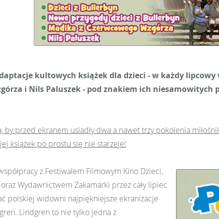
daptacje kultowych książek dla dzieci - w każdy lipcowy
órza i Nils Paluszek - pod znakiem ich niesamowitych 
a, by przed ekranem usiadły dwa a nawet trzy pokolenia miłośni
ej książek po prostu się nie starzeje!
 współpracy z Festiwalem Filmowym Kino Dzieci,
o oraz Wydawnictwem Zakamarki przez cały lipiec
 polskiej widowni najpiękniejsze ekranizacje
gren. Lindgren to nie tylko jedna z