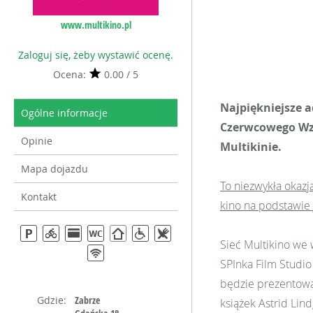
www.multikino.pl
Zaloguj się, żeby wystawić ocenę.
Ocena:
0.00 / 5
Najpiękniejsze a
Ogólne informacje
Czerwcowego Wzg
Opinie
Multikinie.
Mapa dojazdu
To niezwykła okazj
Kontakt
kino na podstawie j
Sieć Multikino we
SPInka Film Studi
będzie prezentować
Gdzie:
Zabrze
książek Astrid Lind