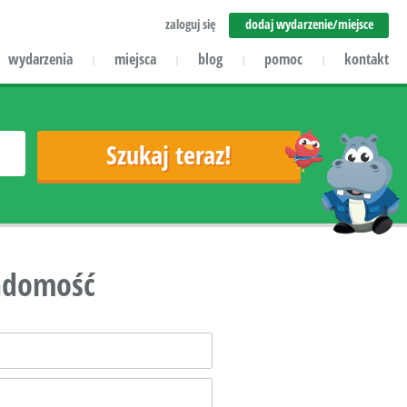
zaloguj się
dodaj wydarzenie/miejsce
wydarzenia
miejsca
blog
pomoc
kontakt
|
|
|
|
iadomość