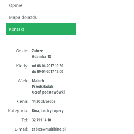
Opinie
Mapa dojazdu
Kontakt
Gdzie:
Zabrze
Gdańska 18
Kiedy:
od 08-04-2017 10:30
do 09-04-2017 12:00
Wiek:
Maluch
Przedszkolak
Uczeń podstawówki
Cena:
14,90 zł/osoba
Kategoria:
Kina, teatry i opery
Tel:
32 791 14 10
E-mail:
zabrze@multikino.pl