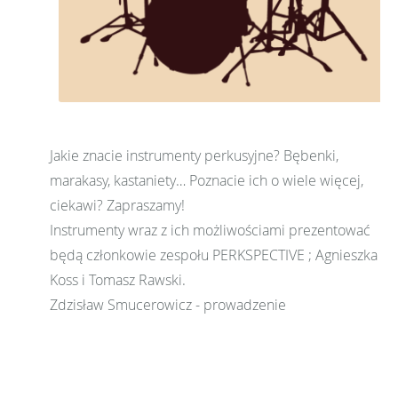
Jakie znacie instrumenty perkusyjne? Bębenki,
marakasy, kastaniety… Poznacie ich o wiele więcej,
ciekawi? Zapraszamy!
Instrumenty wraz z ich możliwościami prezentować
będą członkowie zespołu PERKSPECTIVE ; Agnieszka
Koss i Tomasz Rawski.
Zdzisław Smucerowicz - prowadzenie