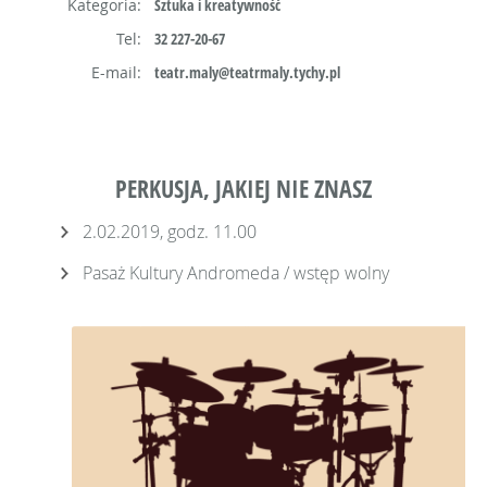
Kategoria:
Sztuka i kreatywność
Tel:
32 227-20-67
E-mail:
teatr.maly@teatrmaly.tychy.pl
PERKUSJA, JAKIEJ NIE ZNASZ
2.02.2019, godz. 11.00
Pasaż Kultury Andromeda / wstęp wolny