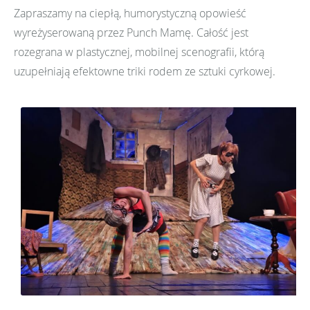
Zapraszamy na ciepłą, humorystyczną opowieść
wyreżyserowaną przez Punch Mamę. Całość jest
rozegrana w plastycznej, mobilnej scenografii, którą
uzupełniają efektowne triki rodem ze sztuki cyrkowej.