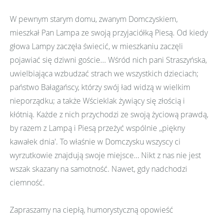
W pewnym starym domu, zwanym Domczyskiem,
mieszkał Pan Lampa ze swoją przyjaciółką Piesą. Od kiedy
głowa Lampy zaczęła świecić, w mieszkaniu zaczęli
pojawiać się dziwni goście... Wśród nich pani Straszyńska,
uwielbiająca wzbudzać strach we wszystkich dzieciach;
państwo Bałagańscy, którzy swój ład widzą w wielkim
nieporządku; a także Wścieklak żywiący się złością i
kłótnią. Każde z nich przychodzi ze swoją życiową prawdą,
by razem z Lampą i Piesą przeżyć wspólnie ,,piękny
kawałek dnia'. To właśnie w Domczysku wszyscy ci
wyrzutkowie znajdują swoje miejsce… Nikt z nas nie jest
wszak skazany na samotność. Nawet, gdy nadchodzi
ciemność.
Zapraszamy na ciepłą, humorystyczną opowieść