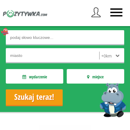
wydarzenie
miejsce