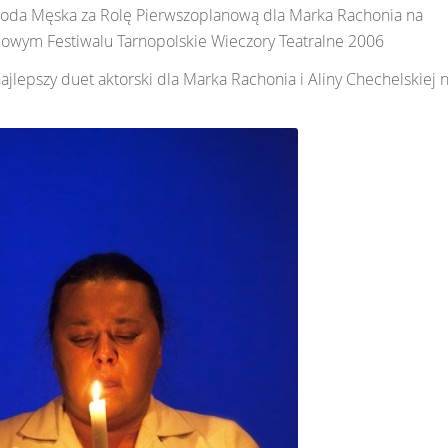
oda Męska za Rolę Pierwszoplanową dla Marka Rachonia na
owym Festiwalu Tarnopolskie Wieczory Teatralne 2006
ajlepszy duet aktorski dla Marka Rachonia i Aliny Chechelskie