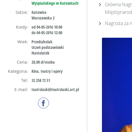
Wyspiańskiego w Katowicach
Główna Nagr
Międzynarod
Gdzie:
Katowice
Warszawska 2
Nagroda za n
Kiedy:
od 04-05-2016 10:00
do 04-05-2016 12:00
Wiek:
Przedszkolak
Uczeń podstawówki
Nastolatek
Cena:
20,00 zł/osoba
Kategoria:
Kina, teatry i opery
Tel:
32 258 72 51
E-mail:
teatrslaski@teatrslaski.art.pl