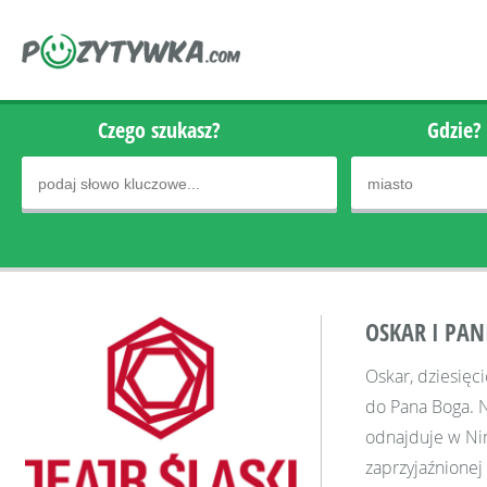
Czego szukasz?
Gdzie?
OSKAR I PAN
Oskar, dziesięci
do Pana Boga. N
odnajduje w Nim
zaprzyjaźnionej 