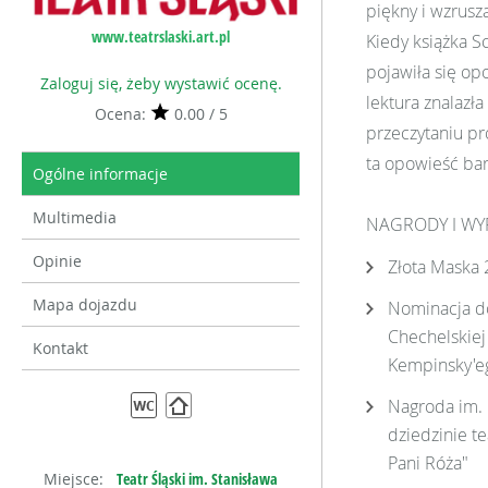
piękny i wzrusza
www.teatrslaski.art.pl
Kiedy książka S
pojawiła się opo
Zaloguj się, żeby wystawić ocenę.
lektura znalazła
Ocena:
0.00 / 5
przeczytaniu pr
ta opowieść bar
Ogólne informacje
Multimedia
NAGRODY I WY
Opinie
Złota Maska 
Mapa dojazdu
Nominacja do
Chechelskiej 
Kontakt
Kempinsky'eg
Nagroda im. 
dziedzinie t
Pani Róża"
Miejsce:
Teatr Śląski im. Stanisława