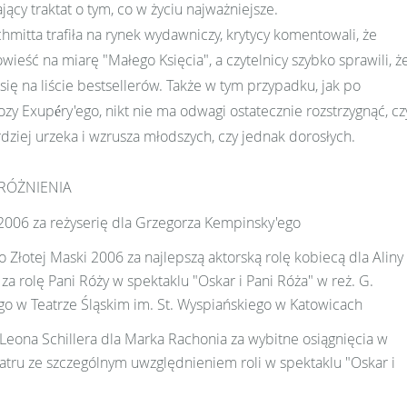
jący traktat o tym, co w życiu najważniejsze.
chmitta trafiła na rynek wydawniczy, krytycy komentowali, że
wieść na miarę "Małego Księcia", a czytelnicy szybko sprawili, ż
 się na liście bestsellerów. Także w tym przypadku, jak po
ozy Exupéry'ego, nikt nie ma odwagi ostatecznie rozstrzygnąć, cz
dziej urzeka i wzrusza młodszych, czy jednak dorosłych.
RÓŻNIENIA
2006 za reżyserię dla Grzegorza Kempinsky'ego
 Złotej Maski 2006 za najlepszą aktorską rolę kobiecą dla Aliny
za rolę Pani Róży w spektaklu "Oskar i Pani Róża" w reż. G.
o w Teatrze Śląskim im. St. Wyspiańskiego w Katowicach
Leona Schillera dla Marka Rachonia za wybitne osiągnięcia w
eatru ze szczególnym uwzględnieniem roli w spektaklu "Oskar i