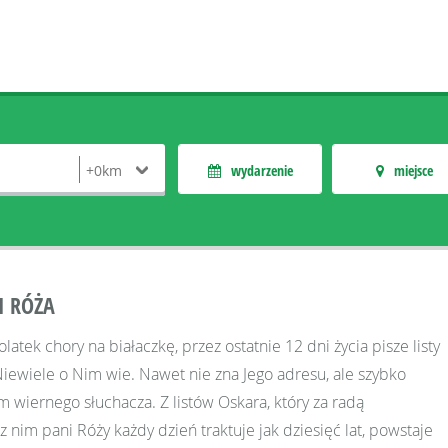
wydarzenie
miejsce
I RÓŻA
olatek chory na białaczkę, przez ostatnie 12 dni życia pisze listy
iewiele o Nim wie. Nawet nie zna Jego adresu, ale szybko
 wiernego słuchacza. Z listów Oskara, który za radą
z nim pani Róży każdy dzień traktuje jak dziesięć lat, powstaje