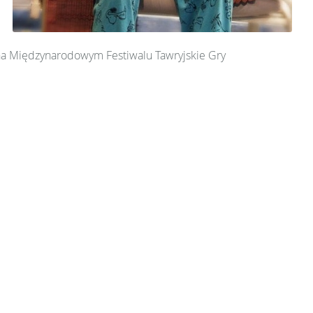
j na Międzynarodowym Festiwalu Tawryjskie Gry