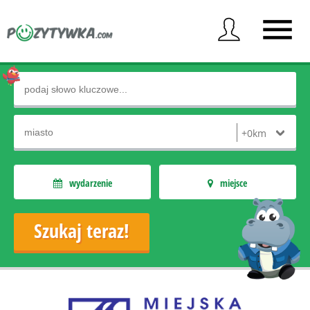
wydarzenie
miejsce