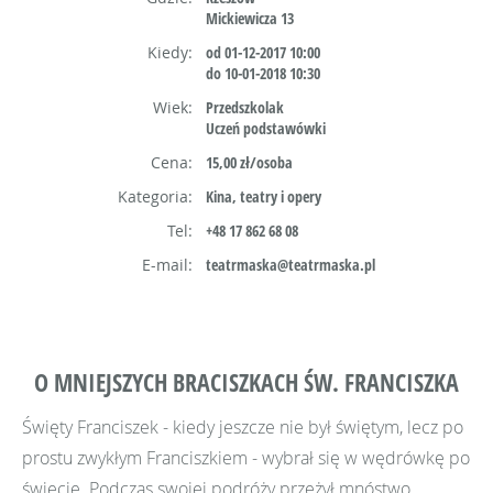
Mickiewicza 13
Kiedy:
od 01-12-2017 10:00
do 10-01-2018 10:30
Wiek:
Przedszkolak
Uczeń podstawówki
Cena:
15,00 zł/osoba
Kategoria:
Kina, teatry i opery
Tel:
+48 17 862 68 08
E-mail:
teatrmaska@teatrmaska.pl
O MNIEJSZYCH BRACISZKACH ŚW. FRANCISZKA
Święty Franciszek - kiedy jeszcze nie był świętym, lecz po
prostu zwykłym Franciszkiem - wybrał się w wędrówkę po
świecie. Podczas swojej podróży przeżył mnóstwo