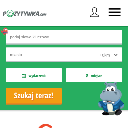
wydarzenie
miejsce