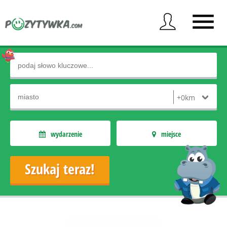
wydarzenie
miejsce