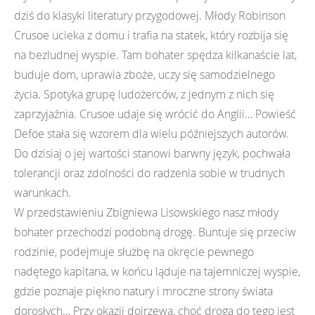
dziś do klasyki literatury przygodowej. Młody Robinson
Crusoe ucieka z domu i trafia na statek, który rozbija się
na bezludnej wyspie. Tam bohater spędza kilkanaście lat,
buduje dom, uprawia zboże, uczy się samodzielnego
życia. Spotyka grupę ludożerców, z jednym z nich się
zaprzyjaźnia. Crusoe udaje się wrócić do Anglii… Powieść
Defoe stała się wzorem dla wielu późniejszych autorów.
Do dzisiaj o jej wartości stanowi barwny język, pochwała
tolerancji oraz zdolności do radzenia sobie w trudnych
warunkach.
W przedstawieniu Zbigniewa Lisowskiego nasz młody
bohater przechodzi podobną drogę. Buntuje się przeciw
rodzinie, podejmuje służbę na okręcie pewnego
nadętego kapitana, w końcu ląduje na tajemniczej wyspie,
gdzie poznaje piękno natury i mroczne strony świata
dorosłych… Przy okazji dojrzewa, choć droga do tego jest