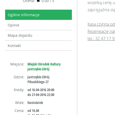
Ocena:
0.00 / 5
wszelką cenę u
zaprzyjaźnia si
Ogólne informacje
Kasa czynna od
Opinie
Rezerwację nal
Mapa dojazdu
tel.: 32 47 17 
Kontakt
Miejsce:
Miejski Ośrodek Kultury
Jastrzębie-Zdrój
Gdzie:
Jastrzębie-Zdrój
Piłsudskiego 27
Kiedy:
od 16-04-2016 20:00
do 21-04-2016 22:00
Wiek:
Nastolatek
Cena:
od 14,00