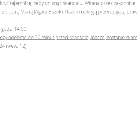
kryć tajemnicę, żeby uniknąć skandalu. Witana przez zakonnice z
ę z siostrą Marią (Agata Buzek). Razem odkryją przerażającą pra
 godz. 14:00.
eży odebrać do 30 minut przed seansem, inaczej zostanie skas
924 (wew. 12)