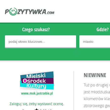
Czego szukasz?
Gdzie?
NIEWINNE
Tuż po drugiej 
jest młodziutka
www.mok.jastrzebie.pl
kilometrów klas
Zaloguj się, żeby wystawić ocenę.
zbiorowego gwa