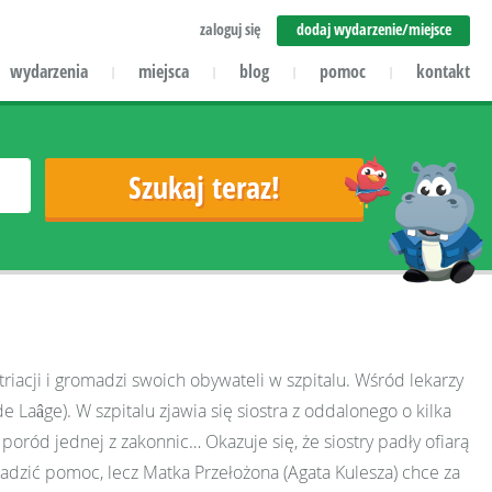
zaloguj się
dodaj wydarzenie/miejsce
wydarzenia
miejsca
blog
pomoc
kontakt
|
|
|
|
riacji i gromadzi swoich obywateli w szpitalu. Wśród lekarzy
Laâge). W szpitalu zjawia się siostra z oddalonego o kilka
poród jednej z zakonnic… Okazuje się, że siostry padły ofiarą
zić pomoc, lecz Matka Przełożona (Agata Kulesza) chce za