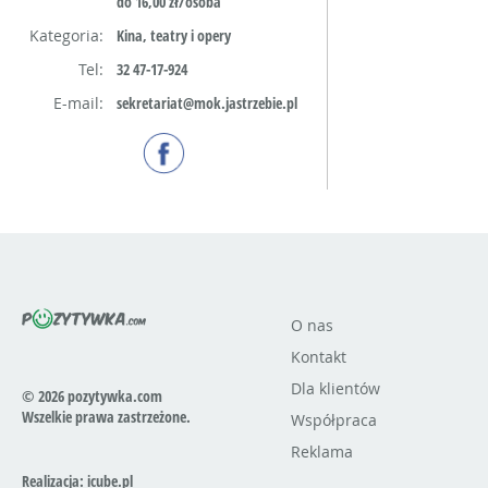
do 16,00 zł/osoba
Kategoria:
Kina, teatry i opery
Tel:
32 47-17-924
E-mail:
sekretariat@mok.jastrzebie.pl
O nas
Kontakt
Dla klientów
© 2026 pozytywka.com
Wszelkie prawa zastrzeżone.
Współpraca
Reklama
Realizacja:
icube.pl