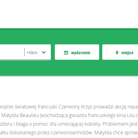
wydarzenie
miejsce
wojnie światowej francuski Czerwony Krzyż prowadzi akcję repat
 Matylda Beaulieu (wschodząca gwiazda francuskiego kina Lou de 
ztoru i błaga o pomoc dla umierającej kobiety. Problemem jest 
łtu dokonanego przez czerwonoarmistów. Matylda chce sprowad