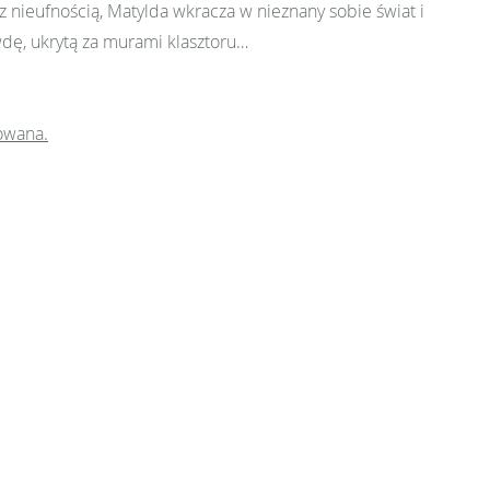
 nieufnością, Matylda wkracza w nieznany sobie świat i
wdę, ukrytą za murami klasztoru…
owana.