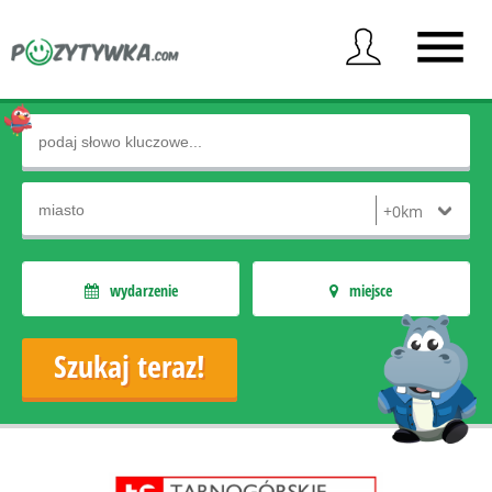
wydarzenie
miejsce