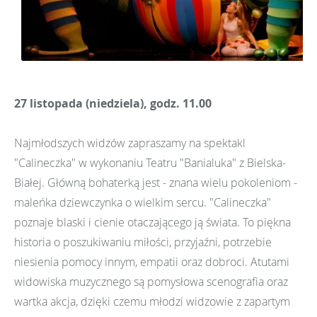
27 listopada (niedziela), godz. 11.00
Najmłodszych widzów zapraszamy na spektakl
"Calineczka" w wykonaniu Teatru "Banialuka" z Bielska-
Białej. Główną bohaterką jest - znana wielu pokoleniom -
maleńka dziewczynka o wielkim sercu. "Calineczka"
poznaje blaski i cienie otaczającego ją świata. To piękna
historia o poszukiwaniu miłości, przyjaźni, potrzebie
niesienia pomocy innym, empatii oraz dobroci. Atutami
widowiska muzycznego są pomysłowa scenografia oraz
wartka akcja, dzięki czemu młodzi widzowie z zapartym