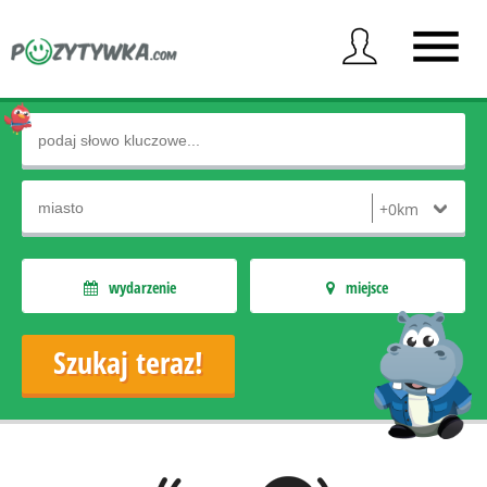
wydarzenie
miejsce