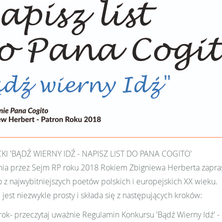
I 'BĄDŹ WIERNY IDŹ - NAPISZ LIST DO PANA COGITO'
enia przez Sejm RP roku 2018 Rokiem Zbigniewa Herberta zapra
 z najwybitniejszych poetów polskich i europejskich XX wieku.
 jest niezwykle prosty i składa się z następujących kroków:
rok- przeczytaj uważnie Regulamin Konkursu 'Bądź Wierny Idź' - 