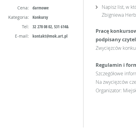
Napisz list, w 
Cena:
darmowe
Zbigniewa Herb
Kategoria:
Konkursy
Tel:
32 278 08 02, 531 614&
Pracę konkursową
E-mail:
kontakt@mok.art.pl
podpisany czytel
Zwycięzców konkur
Regulamin i for
Szczegółowe infor
Na zwycięzców cze
Organizator: Miejs