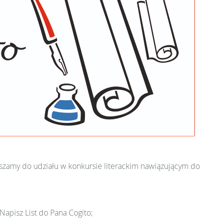
szamy do udziału w konkursie literackim nawiązującym do
Napisz List do Pana Cogito;