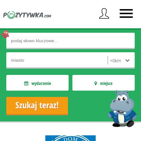
wydarzenie
miejsce