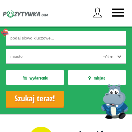
wydarzenie
miejsce