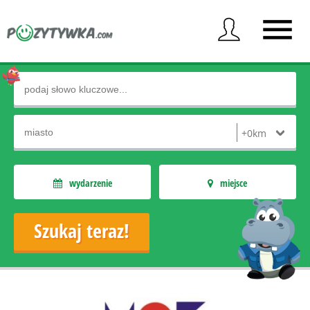
wydarzenie
miejsce