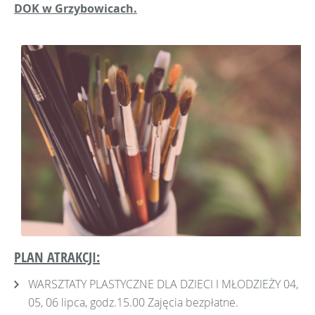
DOK w Grzybowicach.
PLAN ATRAKCJI:
WARSZTATY PLASTYCZNE DLA DZIECI I MŁODZIEŻY 04,
05, 06 lipca, godz.15.00 Zajęcia bezpłatne.