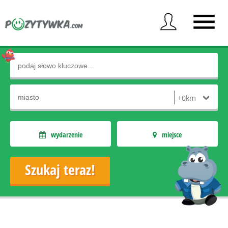
wydarzenie
miejsce