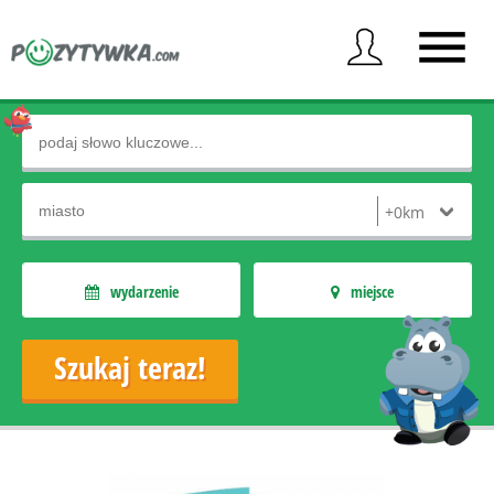
wydarzenie
miejsce