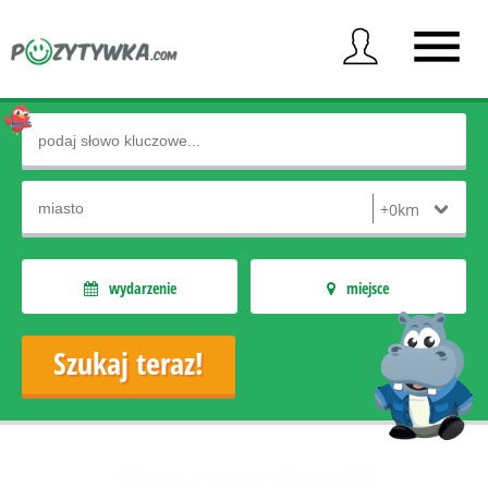
wydarzenie
miejsce