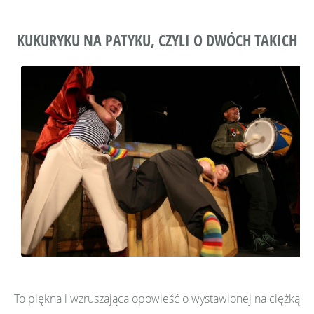
KUKURYKU NA PATYKU, CZYLI O DWÓCH TAKICH
To piękna i wzruszająca opowieść o wystawionej na ciężką