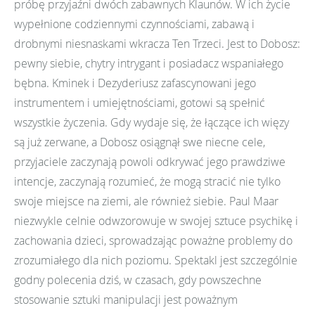
próbę przyjaźni dwóch zabawnych Klaunów. W ich życie
wypełnione codziennymi czynnościami, zabawą i
drobnymi niesnaskami wkracza Ten Trzeci. Jest to Dobosz:
pewny siebie, chytry intrygant i posiadacz wspaniałego
bębna. Kminek i Dezyderiusz zafascynowani jego
instrumentem i umiejętnościami, gotowi są spełnić
wszystkie życzenia. Gdy wydaje się, że łączące ich więzy
są już zerwane, a Dobosz osiągnął swe niecne cele,
przyjaciele zaczynają powoli odkrywać jego prawdziwe
intencje, zaczynają rozumieć, że mogą stracić nie tylko
swoje miejsce na ziemi, ale również siebie. Paul Maar
niezwykle celnie odwzorowuje w swojej sztuce psychikę i
zachowania dzieci, sprowadzając poważne problemy do
zrozumiałego dla nich poziomu. Spektakl jest szczególnie
godny polecenia dziś, w czasach, gdy powszechne
stosowanie sztuki manipulacji jest poważnym