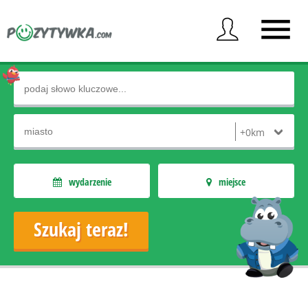
wydarzenie
miejsce