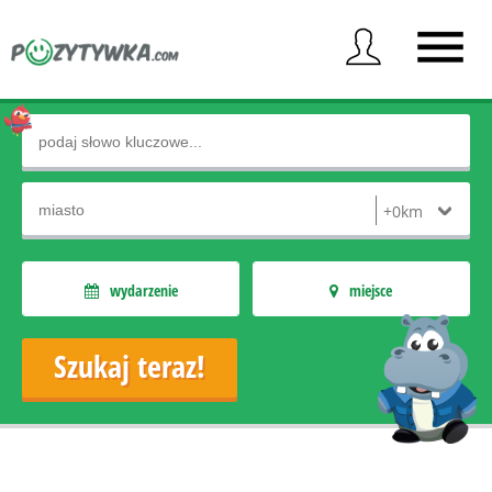
wydarzenie
miejsce