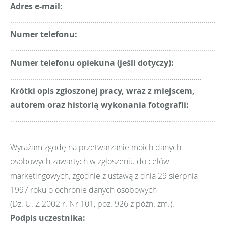
Adres e-mail:
...........................................................................................................
Numer telefonu:
…........................................................................................................
Numer telefonu opiekuna (jeśli dotyczy):
...............................................................................................
Krótki opis zgłoszonej pracy, wraz z miejscem,
autorem oraz historią wykonania fotografii:
….........................................................................................................
Wyrażam zgodę na przetwarzanie moich danych
osobowych zawartych w zgłoszeniu do celów
marketingowych, zgodnie z ustawą z dnia 29 sierpnia
1997 roku o ochronie danych osobowych
(Dz. U. Z 2002 r. Nr 101, poz. 926 z późn. zm.).
Podpis uczestnika: