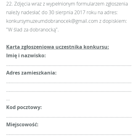
22. Zdjęcia wraz z wypełnionym formularzem zgłoszenia
należy nadesłać do 30 sierpnia 2017 roku na adres:
konkursymuzeumdobranocek@gmail.com z dopiskiem:
"W ślad za dobranocką".
Karta zgłoszeniowa uczestnika konkursu:
Imię i nazwisko:
…........................................................................................................
Adres zamieszkania:
…........................................................................................................
…........................................................................................................
...
Kod pocztowy:
...........................................................................................................
Miejscowość:
…........................................................................................................