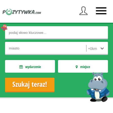
wydarzenie
miejsce