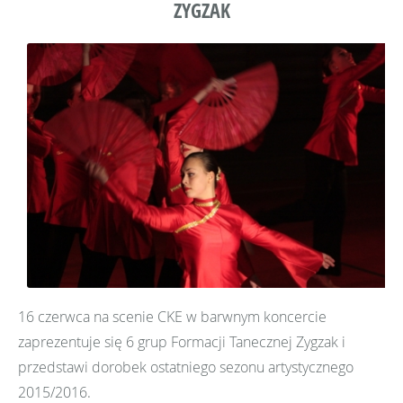
ZYGZAK
16 czerwca na scenie CKE w barwnym koncercie
zaprezentuje się 6 grup Formacji Tanecznej Zygzak i
przedstawi dorobek ostatniego sezonu artystycznego
2015/2016.