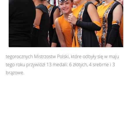
tegorocznych Mistrzostw Polski, które odbyły się w maju
tego roku przywiózł 13 medali: 6 złotych, 4 srebrne i 3
brązowe.