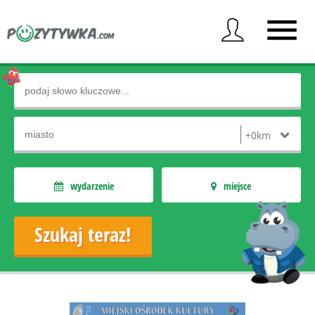
wydarzenie
miejsce