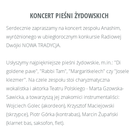
KONCERT PIEŚNI ŻYDOWSKICH
Serdecznie zapraszamy na koncert zespołu Anashim,
wyróżnionego w ubiegłorocznym konkursie Radiowej
Dwójki NOWA TRADYCJA.
Usłyszymy najpiękniejsze pieśni żydowskie, m.in.: "Di
goldene pave", "Rabbi Tam", "Margaritkelech" czy "Josele
klezmer". Na czele zespołu stoi charyzmatyczna
wokalistka i aktorka Teatru Polskiego - Marta Gzowska-
Sawicka, a towarzyszą jej znakomici instrumentaliści:
Wojciech Golec (akordeon), Krzysztof Maciejowski
(skrzypce), Piotr Górka (kontrabas), Marcin Żupański
(klarnet bas, saksofon, flet).