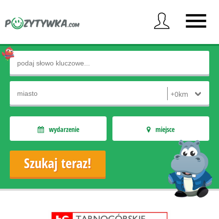
wydarzenie
miejsce