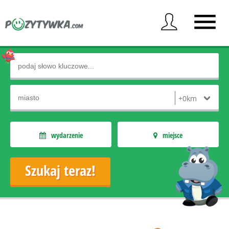
wydarzenie
miejsce