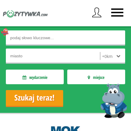
wydarzenie
miejsce