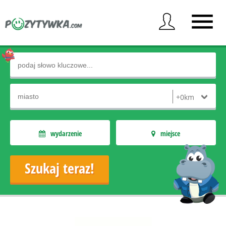
wydarzenie
miejsce