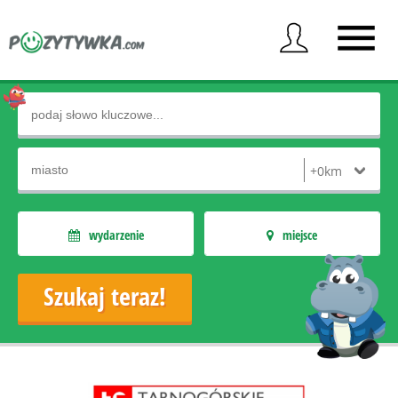
wydarzenie
miejsce