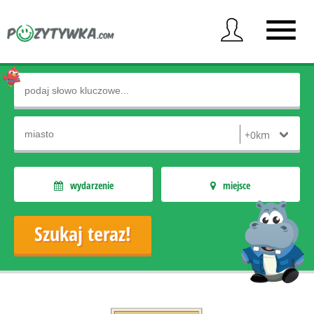
wydarzenie
miejsce