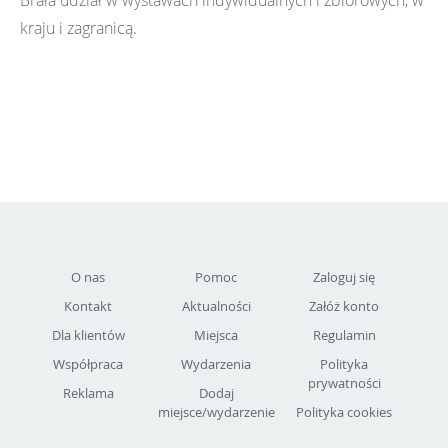
Brała udział w wystawach indywidualnych i zbiorowych, w
kraju i zagranicą.
O nas
Pomoc
Zaloguj się
Kontakt
Aktualności
Załóż konto
Dla klientów
Miejsca
Regulamin
Współpraca
Wydarzenia
Polityka
prywatności
Reklama
Dodaj
miejsce/wydarzenie
Polityka cookies