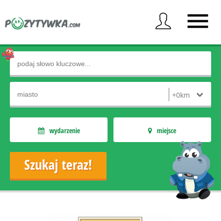
wydarzenie
miejsce