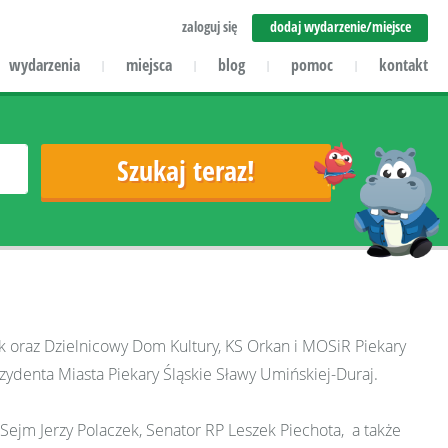
zaloguj się
dodaj wydarzenie/miejsce
wydarzenia
miejsca
blog
pomoc
kontakt
|
|
|
|
yk oraz Dzielnicowy Dom Kultury, KS Orkan i MOSiR Piekary
enta Miasta Piekary Śląskie Sławy Umińskiej-Duraj.
Sejm Jerzy Polaczek, Senator RP Leszek Piechota, a także