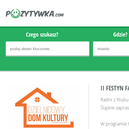
Czego szukasz?
Gdzie?
II FESTYN 
Radni z Klubu
Śląskie zapras
W programie f