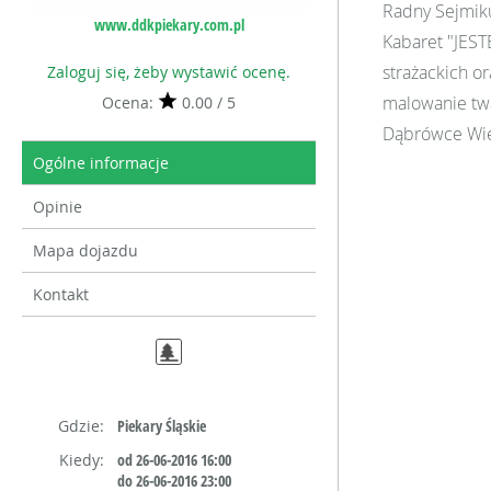
Radny Sejmiku
www.ddkpiekary.com.pl
Kabaret "JES
strażackich or
Zaloguj się, żeby wystawić ocenę.
malowanie twa
Ocena:
0.00 / 5
Dąbrówce Wiel
Ogólne informacje
Opinie
Mapa dojazdu
Kontakt
Gdzie:
Piekary Śląskie
Kiedy:
od 26-06-2016 16:00
do 26-06-2016 23:00