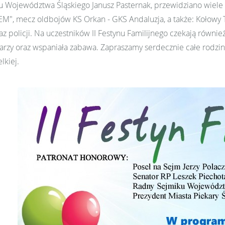
 Województwa Śląskiego Janusz Pasternak, przewidziano wiele at
TEM", mecz oldbojów KS Orkan - GKS Andaluzja, a także: Koło
az policji. Na uczestników II Festynu Familijnego czekają równi
rzy oraz wspaniała zabawa. Zapraszamy serdecznie całe rodzin
kiej.