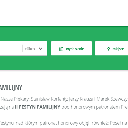
wydarzenie
miejsce
FAMILIJNY
 Nasze Piekary: Stanisław Korfanty, Jerzy Krauza i Marek Szewcz
zają na
II FESTYN FAMILIJNY
pod honorowym patronatem Prezyd
estynu, nad którym patronat honorowy objęli również: Poseł na 