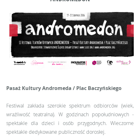
Pasaż Kultury Andromeda / Plac Baczyńskiego
Festiwal zakłada szerokie spektrum odbiorców (wiek,
wrażliwość teatralna). W godzinach popołudniowych -
spektakle dla dzieci i osób przygodnych. Wieczorne
spektakle dedykowane publiczność dorosłej.