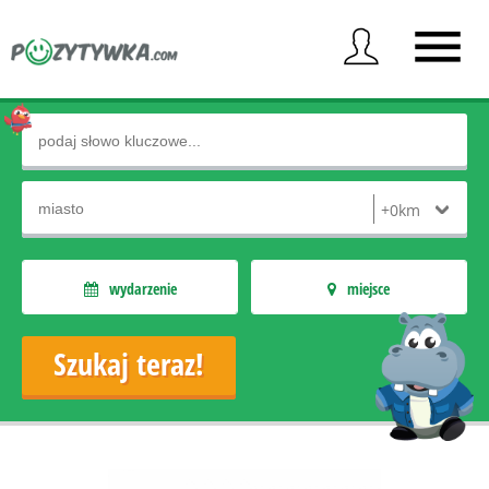
wydarzenie
miejsce