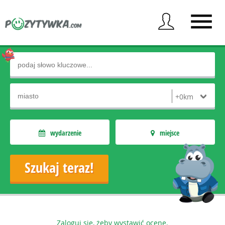
wydarzenie
miejsce
Zaloguj się, żeby wystawić ocenę.