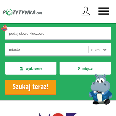
wydarzenie
miejsce