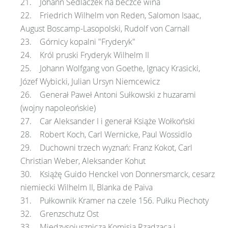
21. Johann Sedlaczek na beczce wina
22. Friedrich Wilhelm von Reden, Salomon Isaac,
August Boscamp-Lasopolski, Rudolf von Carnall
23. Górnicy kopalni "Fryderyk"
24. Król pruski Fryderyk Wilhelm II
25. Johann Wolfgang von Goethe, Ignacy Krasicki,
Józef Wybicki, Julian Ursyn Niemcewicz
26. Generał Paweł Antoni Sułkowski z huzarami
(wojny napoleońskie)
27. Car Aleksander I i generał Książe Wołkoński
28. Robert Koch, Carl Wernicke, Paul Wossidlo
29. Duchowni trzech wyznań: Franz Kokot, Carl
Christian Weber, Aleksander Kohut
30. Książę Guido Henckel von Donnersmarck, cesarz
niemiecki Wilhelm II, Blanka de Paiva
31. Pułkownik Kramer na czele 156. Pułku Piechoty
32. Grenzschutz Ost
33. Międzysojusznicza Komisja Rządząca i