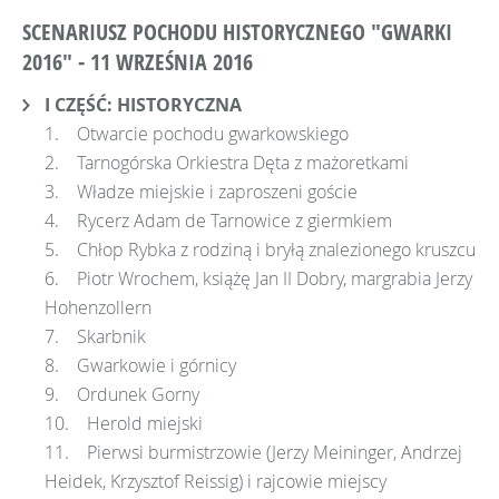
SCENARIUSZ POCHODU HISTORYCZNEGO "GWARKI
2016" - 11 WRZEŚNIA 2016
I CZĘŚĆ: HISTORYCZNA
1. Otwarcie pochodu gwarkowskiego
2. Tarnogórska Orkiestra Dęta z mażoretkami
3. Władze miejskie i zaproszeni goście
4. Rycerz Adam de Tarnowice z giermkiem
5. Chłop Rybka z rodziną i bryłą znalezionego kruszcu
6. Piotr Wrochem, książę Jan II Dobry, margrabia Jerzy
Hohenzollern
7. Skarbnik
8. Gwarkowie i górnicy
9. Ordunek Gorny
10. Herold miejski
11. Pierwsi burmistrzowie (Jerzy Meininger, Andrzej
Heidek, Krzysztof Reissig) i rajcowie miejscy