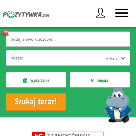
wydarzenie
miejsce