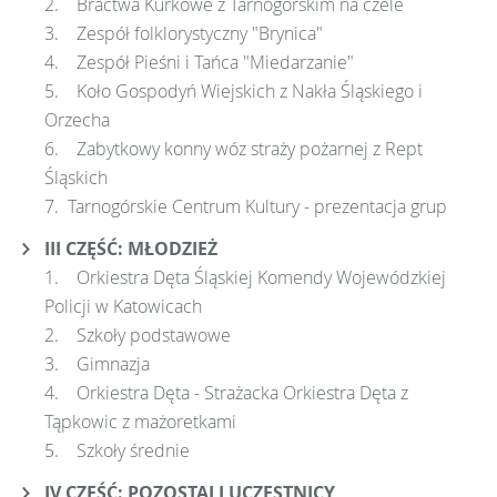
2. Bractwa Kurkowe z Tarnogórskim na czele
3. Zespół folklorystyczny "Brynica"
4. Zespół Pieśni i Tańca "Miedarzanie"
5. Koło Gospodyń Wiejskich z Nakła Śląskiego i
Orzecha
6. Zabytkowy konny wóz straży pożarnej z Rept
Śląskich
7. Tarnogórskie Centrum Kultury - prezentacja grup
III CZĘŚĆ: MŁODZIEŻ
1. Orkiestra Dęta Śląskiej Komendy Wojewódzkiej
Policji w Katowicach
2. Szkoły podstawowe
3. Gimnazja
4. Orkiestra Dęta - Strażacka Orkiestra Dęta z
Tąpkowic z mażoretkami
5. Szkoły średnie
IV CZĘŚĆ: POZOSTALI UCZESTNICY