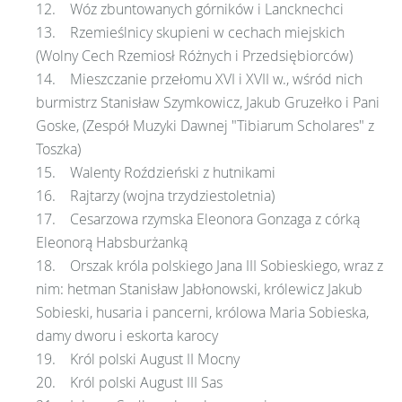
12. Wóz zbuntowanych górników i Lancknechci
13. Rzemieślnicy skupieni w cechach miejskich
(Wolny Cech Rzemiosł Różnych i Przedsiębiorców)
14. Mieszczanie przełomu XVI i XVII w., wśród nich
burmistrz Stanisław Szymkowicz, Jakub Gruzełko i Pani
Goske, (Zespół Muzyki Dawnej "Tibiarum Scholares" z
Toszka)
15. Walenty Roździeński z hutnikami
16. Rajtarzy (wojna trzydziestoletnia)
17. Cesarzowa rzymska Eleonora Gonzaga z córką
Eleonorą Habsburżanką
18. Orszak króla polskiego Jana III Sobieskiego, wraz z
nim: hetman Stanisław Jabłonowski, królewicz Jakub
Sobieski, husaria i pancerni, królowa Maria Sobieska,
damy dworu i eskorta karocy
19. Król polski August II Mocny
20. Król polski August III Sas