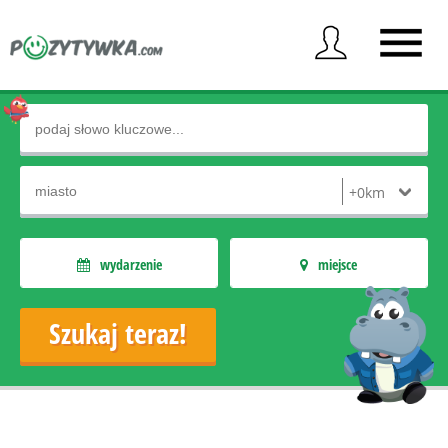
wydarzenie
miejsce