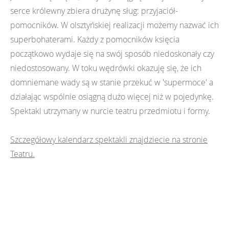
serce królewny zbiera drużynę sług: przyjaciół-
pomocników. W olsztyńskiej realizacji możemy nazwać ich
superbohaterami. Każdy z pomocników księcia
początkowo wydaje się na swój sposób niedoskonały czy
niedostosowany. W toku wędrówki okazuję się, że ich
domniemane wady są w stanie przekuć w 'supermoce' a
działając wspólnie osiągną dużo więcej niż w pojedynkę.
Spektakl utrzymany w nurcie teatru przedmiotu i formy.
Szczegółowy kalendarz spektakli znajdziecie na stronie
Teatru.