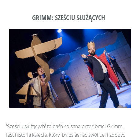
GRIMM: SZEŚCIU SŁUŻĄCYCH
'Sześciu służących' to baśń spisana przez braci Grimm.
Jest historią księcia, który by osiągnąć swój cel i zdobyć