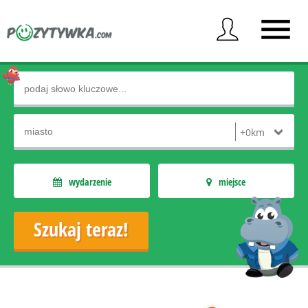
wydarzenie
miejsce