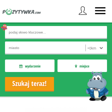
wydarzenie
miejsce