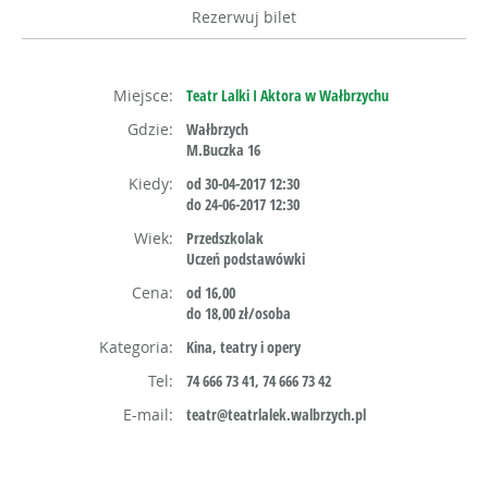
Rezerwuj bilet
Miejsce:
Teatr Lalki I Aktora w Wałbrzychu
Gdzie:
Wałbrzych
M.Buczka 16
Kiedy:
od 30-04-2017 12:30
do 24-06-2017 12:30
Wiek:
Przedszkolak
Uczeń podstawówki
Cena:
od 16,00
do 18,00 zł/osoba
Kategoria:
Kina, teatry i opery
Tel:
74 666 73 41, 74 666 73 42
E-mail:
teatr@teatrlalek.walbrzych.pl