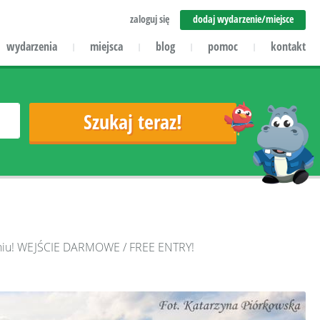
zaloguj się
dodaj wydarzenie/miejsce
wydarzenia
miejsca
blog
pomoc
kontakt
|
|
|
|
oruniu! WEJŚCIE DARMOWE / FREE ENTRY!