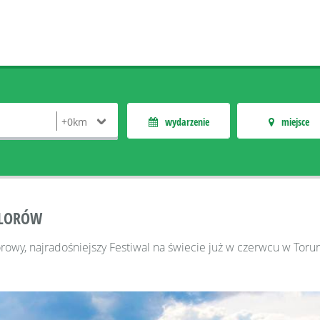
wydarzenie
miejsce
OLORÓW
orowy, najradośniejszy Festiwal na świecie już w czerwcu w T