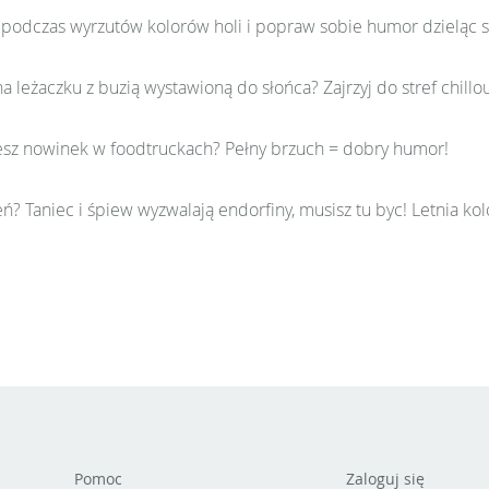
 podczas wyrzutów kolorów holi i popraw sobie humor dzieląc s
a leżaczku z buzią wystawioną do słońca? Zajrzyj do stref chill
sz nowinek w foodtruckach? Pełny brzuch = dobry humor!
ń? Taniec i śpiew wyzwalają endorfiny, musisz tu byc! Letnia ko
Pomoc
Zaloguj się