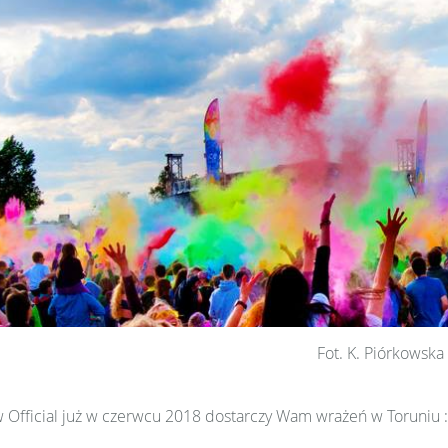
Fot. K. Piórkowska
w Official już w czerwcu 2018 dostarczy Wam wrażeń w Toruniu :